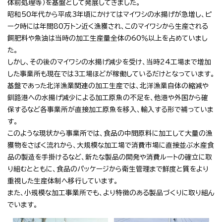
体前処理等）を基盤として発展してきました。
昭和50年代から平成3年頃にかけてはマイワシの水揚げが急増し、ピ
ーク時には年間80万トン近く漁獲され、このマイワシから生産される
餌肥料や魚油は当時の加工生産量全体の60％以上を占めていまし
た。
しかし、その後のマイワシの水揚げ減少を受け、当時24工場まで増加
した事業所も現在では3工場ほどが稼働しているだけとなっています。
基盤であった北洋漁業関連の加工生産では、北洋漁業自体の縮減や
釧路港への水揚げ減少による加工原魚の不足を、他港や外国から確
保するなど各事業所が直接加工原魚を移入、輸入する形で補っていま
す。
このような現状から事業所では、食品の中間原料に加工して大量の漁
獲物をさばく流れから、大規模な加工場で消費市場に直接並ぶ水産食
品の製造を手掛けるなど、新たな製品の開発や消費ルートの確立に取
り組むとともに、食品のパッケージから衛生管理まで鮮度と質をより
重視した生産体制へ移行しています。
また、小規模な加工事業所でも、より特徴のある製品づくりに取り組ん
でいます。