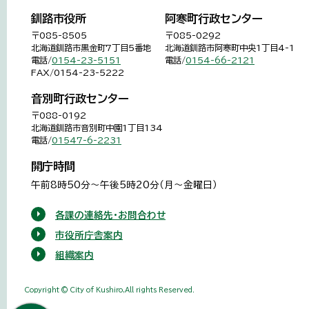
釧路市役所
阿寒町行政センター
〒085-8505
〒085-0292
北海道釧路市黒金町7丁目5番地
北海道釧路市阿寒町中央1丁目4-1
電話/
0154-23-5151
電話/
0154-66-2121
FAX/0154-23-5222
音別町行政センター
〒088-0192
北海道釧路市音別町中園1丁目134
電話/
01547-6-2231
開庁時間
午前8時50分～午後5時20分（月～金曜日）
各課の連絡先・お問合わせ
市役所庁舎案内
組織案内
Copyright © City of Kushiro,All rights Reserved.