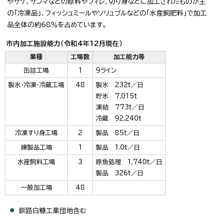
やサケ、サンマなどの原料やフィレ、切り身などに加工されたものが主
の「冷凍品」、フィッシュミールやソリュブルなどの「水産飼肥料」で加工
品全体の約68％を占めています。
市内加工施設能力（令和4年12月現在）
業種
工場数
加工能力等
缶詰工場
1
9ライン
製氷・冷凍・冷蔵工場
48
製氷 232t／日
貯氷 7,015t
凍結 773t／日
冷蔵 92,240t
冷凍すり身工場
2
製品 85t／日
練製品工場
1
製品 1.0t／日
水産飼料工場
3
原魚処理 1,740t／日
製品 326t／日
一般加工場
48
釧路白糠工業団地含む