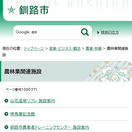
検索の仕方
現在の位置：
トップページ
>
産業・ビジネス・観光
>
農業・林業
> 農林業関連施
設
農林業関連施設
ページ番号1006371
山花温泉リフレ 施設案内
神馬事記念館
釧路市農業者トレーニングセンター 施設案内