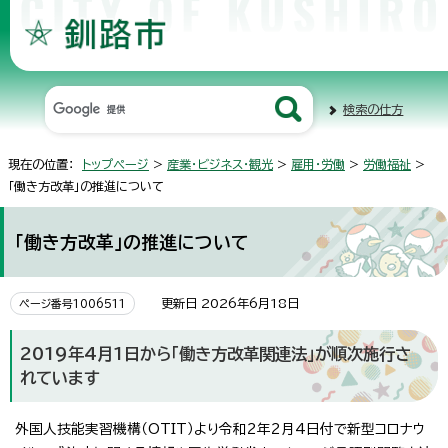
検索の仕方
現在の位置：
トップページ
>
産業・ビジネス・観光
>
雇用・労働
>
労働福祉
>
「働き方改革」の推進について
「働き方改革」の推進について
更新日 2026年6月18日
ページ番号1006511
2019年4月1日から「働き方改革関連法」が順次施行さ
れています
外国人技能実習機構（OTIT）より令和2年2月4日付で新型コロナウ