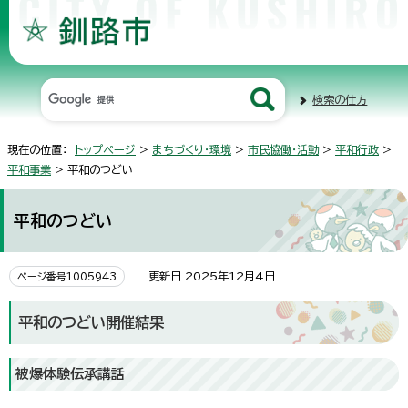
検索の仕方
現在の位置：
トップページ
>
まちづくり・環境
>
市民協働・活動
>
平和行政
>
平和事業
> 平和のつどい
平和のつどい
更新日 2025年12月4日
ページ番号1005943
平和のつどい開催結果
被爆体験伝承講話