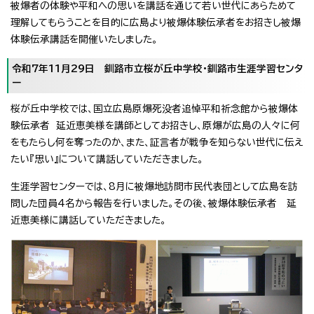
被爆者の体験や平和への思いを講話を通じて若い世代にあらためて
理解してもらうことを目的に広島より被爆体験伝承者をお招きし被爆
体験伝承講話を開催いたしました。
令和7年11月29日 釧路市立桜が丘中学校・釧路市生涯学習センタ
ー
桜が丘中学校では、国立広島原爆死没者追悼平和祈念館から被爆体
験伝承者 延近恵美様を講師としてお招きし、原爆が広島の人々に何
をもたらし何を奪ったのか、また、証言者が戦争を知らない世代に伝え
たい『思い』について講話していただきました。
生涯学習センターでは、8月に被爆地訪問市民代表団として広島を訪
問した団員4名から報告を行いました。その後、被爆体験伝承者 延
近恵美様に講話していただきました。