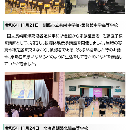
令和6年11月21日 釧路市立共栄中学校・武修館中学高等学校
国立長崎原爆死没者追悼平和祈念館から家族証言者 佐藤直子様
を講師としてお招きし、被爆体験伝承講話を開催しました。当時の写
真や紙芝居を交えながら、被爆者であるお父様が被爆した時のお話
や、原爆症を患いながらどのように生活をしてきたのかなどを講話し
ていただきました。
令和5年11月24日 北海道釧路北陽高等学校