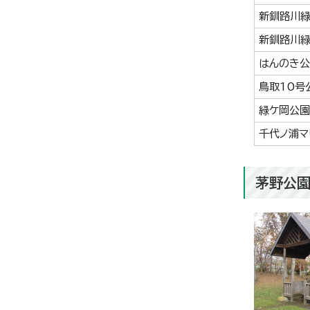
新釧路川緑
新釧路川緑
はんのき公
鳥取10号
緑ケ岡公園
千代ノ浦マ
茅野公園