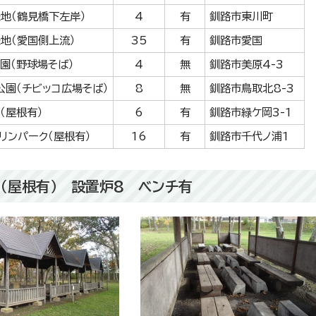
地（鶴見橋下左岸）
4
有
釧路市東川町
地（愛国側上流）
35
有
釧路市愛国
園（野球場そば）
4
無
釧路市美原4-3
公園（チビッコ広場そば）
8
無
釧路市鳥取北8-3
（屋根有）
6
有
釧路市緑ケ岡3-1
リンパーク（屋根有）
16
有
釧路市千代ノ浦1
（屋根有） 設置炉8 ベンチ有