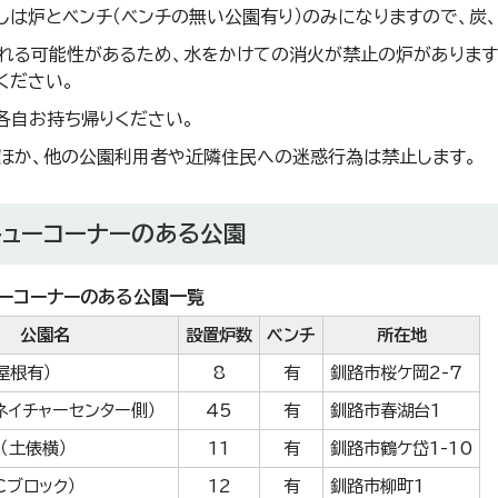
しは炉とベンチ（ベンチの無い公園有り）のみになりますので、炭
れる可能性があるため、水をかけての消火が禁止の炉があります。
ください。
各自お持ち帰りください。
ほか、他の公園利用者や近隣住民への迷惑行為は禁止します。
キューコーナーのある公園
ーコーナーのある公園一覧
公園名
設置炉数
ベンチ
所在地
屋根有）
8
有
釧路市桜ケ岡2-7
ネイチャーセンター側）
45
有
釧路市春湖台1
（土俵横）
11
有
釧路市鶴ケ岱1-10
Cブロック）
12
有
釧路市柳町1