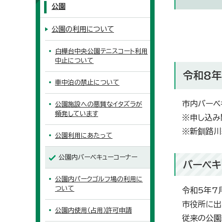
公園
公園の利用について
白樺台中央公園テニスコート利用
中止について
令和8
車中泊の禁止について
市内バーベ
公園施設への悪質なイタズラが
頻発しています
※申し込み
※新釧路川
公園利用にあたって
公園内バーベキューコーナー
バーベキ
公園内パークゴルフ場の利用に
ついて
令和5年7
市役所に出
公園内使用（占用）許可申請
従来の公園