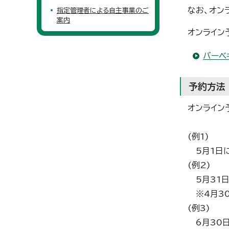
なお、オン
指定管理者による自主事業のご
案内
オンライン
バーベ
予約方法
オンライン
(例1)
5月1日に
(例2)
5月31日
※4月30
(例3)
6月30日