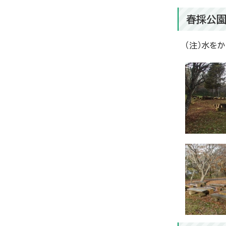
春採公園
（注）水を