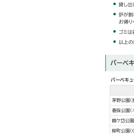
貸し出
炉が割
お帰り
ゴミは
以上の
バーベ
バーベキュ
茅野公園（
春採公園（
鶴ケ岱公園
柳町公園（