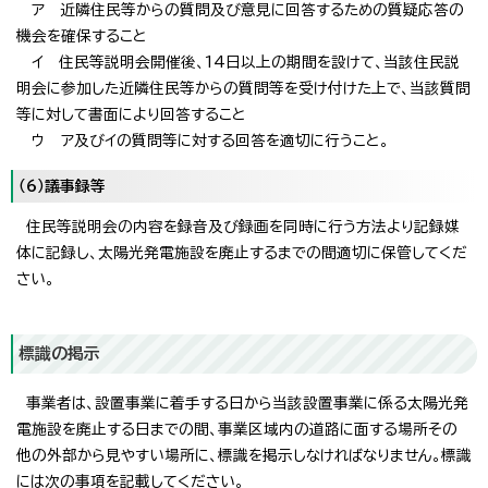
ア 近隣住民等からの質問及び意見に回答するための質疑応答の
機会を確保すること
イ 住民等説明会開催後、14日以上の期間を設けて、当該住民説
明会に参加した近隣住民等からの質問等を受け付けた上で、当該質問
等に対して書面により回答すること
ウ ア及びイの質問等に対する回答を適切に行うこと。
（6）議事録等
住民等説明会の内容を録音及び録画を同時に行う方法より記録媒
体に記録し、太陽光発電施設を廃止するまでの間適切に保管してくだ
さい。
標識の掲示
事業者は、設置事業に着手する日から当該設置事業に係る太陽光発
電施設を廃止する日までの間、事業区域内の道路に面する場所その
他の外部から見やすい場所に、標識を掲示しなければなりません。標識
には次の事項を記載してください。