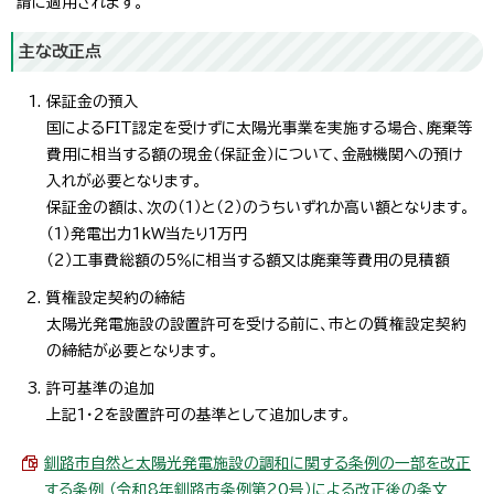
請に適用されます。
主な改正点
保証金の預入
国によるFIT認定を受けずに太陽光事業を実施する場合、廃棄等
費用に相当する額の現金（保証金）について、金融機関への預け
入れが必要となります。
保証金の額は、次の（1）と（2）のうちいずれか高い額となります。
（1）発電出力1kW当たり1万円
（2）工事費総額の5％に相当する額又は廃棄等費用の見積額
質権設定契約の締結
太陽光発電施設の設置許可を受ける前に、市との質権設定契約
の締結が必要となります。
許可基準の追加
上記1・2を設置許可の基準として追加します。
釧路市自然と太陽光発電施設の調和に関する条例の一部を改正
する条例 （令和8年釧路市条例第20号）による改正後の条文