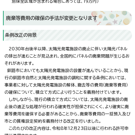
別保全区域が含まれる場合にあっては、19万円）
廃棄等費用の確保の手法が変更となります
条例改正の背景
2030年台後半以降、太陽光発電施設の廃止に伴い太陽光パネル
の排出が進むことが見込まれ、全国的にパネルの廃棄問題が生じるお
それがあります。
釧路市においても太陽光発電施設の設置が進んでいることから、現
行の釧路市自然と太陽光発電施設の調和に関する条例においては、
事業者に対して太陽光発電施設の解体、撤去等の費用（廃棄等費用）
の確保について、積立て方式により行うことを義務付けています。
しかしながら、現行の積立て方式については、太陽光発電施設の廃
止後の適正な処理が行われる確実性が担保されにくく、より確実に廃
棄等費用を確保する必要があることから、廃棄等費用の一括預入及び
市との質権設定契約を義務付ける改正を行いました。
このたびの改正内容は、令和8年12月23日以後に行われる許可申