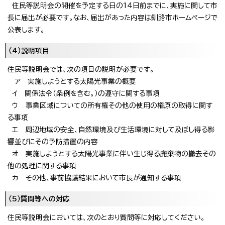
住民等説明会の開催を予定する日の14日前までに、実施に関して市
長に届出が必要です。なお、届出があった内容は釧路市ホームページで
公表します。
（4）説明項目
住民等説明会では、次の項目の説明が必要です。
ア 実施しようとする太陽光事業の概要
イ 関係法令（条例を含む。）の遵守に関する事項
ウ 事業区域についての所有権その他の使用の権原の取得に関す
る事項
エ 周辺地域の安全、自然環境及び生活環境に対して及ぼし得る影
響並びにその予防措置の内容
オ 実施しようとする太陽光事業に伴い生じ得る廃棄物の撤去その
他の処理に関する事項
カ その他、事前協議結果において市長が通知する事項
（5）質問等への対応
住民等説明会においては、次のとおり質問等に対応してください。