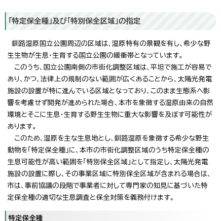
「特定保全種」及び「特別保全区域」の指定
釧路湿原国立公園周辺の区域は、湿原特有の景観を有し、希少な野
生生物が生息・生育する国立公園の緩衝帯となっています。
このうち、国立公園南側の市街化調整区域は、平坦で施工が容易で
あり、かつ、法律上の規制のない範囲が広くあることから、太陽光発電
施設の設置が特に進んでいる区域となっており、このまま生態系へ影
響を考慮せず開発が進められた場合、本市を象徴する湿原由来の自然
環境とそこに生息・生育する野生生物に重大な影響を及ぼす可能性が
あります。
このため、湿原を主な生息地とし、釧路湿原を象徴する希少な野生
動物を「特定保全種」に、本市の市街化調整区域のうち特定保全種の
生息可能性が高い範囲を「特別保全区域」として指定し、太陽光発電
施設の設置に際し、その事業区域に特別保全区域が含まれる場合は、
市は、事前協議の段階で事業者に対して専門家の知見に基づいた特
定保全種の適切な生息調査と保全対策を義務付けます。
特定保全種