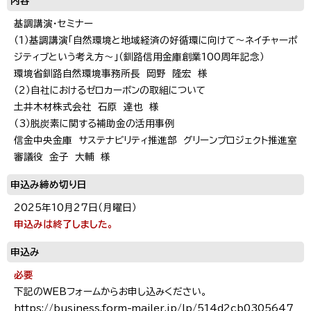
内容
基調講演・セミナー
（1）基調講演「自然環境と地域経済の好循環に向けて～ネイチャーポ
ジティブという考え方～」（釧路信用金庫創業100周年記念）
環境省釧路自然環境事務所長 岡野 隆宏 様
（2）自社におけるゼロカーボンの取組について
土井木材株式会社 石原 達也 様
（3）脱炭素に関する補助金の活用事例
信金中央金庫 サステナビリティ推進部 グリーンプロジェクト推進室
審議役 金子 大輔 様
申込み締め切り日
2025年10月27日（月曜日）
申込みは終了しました。
申込み
必要
下記のWEBフォームからお申し込みください。
https://business.form-mailer.jp/lp/514d2cb0305647