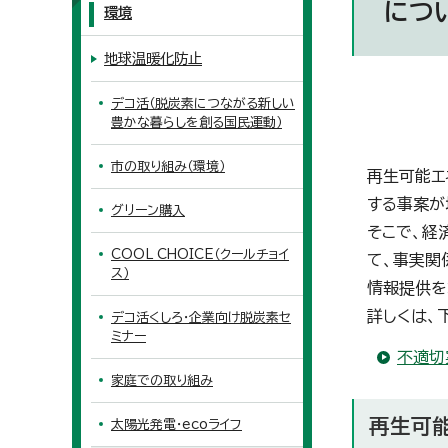
につ
環境
地球温暖化防止
デコ活（脱炭素につながる新しい
豊かな暮らしを創る国民運動）
市の取り組み（環境）
再生可能エ
する事案が
グリーン購入
そこで、経
COOL CHOICE（クールチョイ
て、事実関
ス）
情報提供を
詳しくは、
デコ活くしろ・企業向け脱炭素セ
ミナー
不適切
家庭での取り組み
再生可
太陽光発電・ecoライフ