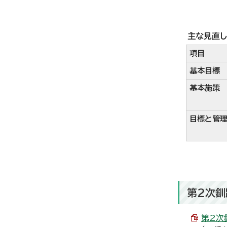
主な見直
項目
基本目標
基本施策
目標と管
第2次釧
第2次釧