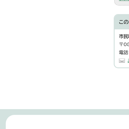
この
市民
〒0
電話