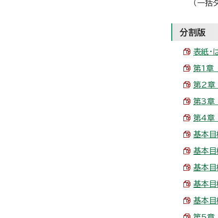
（一括
分割版
表紙・は
第1章 
第2章 
第3章 
第4章
基本目
基本目標
基本目
基本目
基本目
第5章 