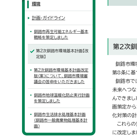
環境
計画・ガイドライン
釧路市再生可能エネルギー基本
戦略を策定しました
第2次
第2次釧路市環境基本計画【改
定版】
釧路市環境
第2次釧路市環境基本計画改定
第8条に基
版（案）について、釧路市環境審
釧路市では
議会の答申をいただきました
未来へつな
釧路市地球温暖化防止実行計画
んできまし
を策定しました
画策定から
釧路市生活排水処理基本計画
化対策の計
（釧路市一般廃棄物処理基本計
これらの変
画）
に改定しま