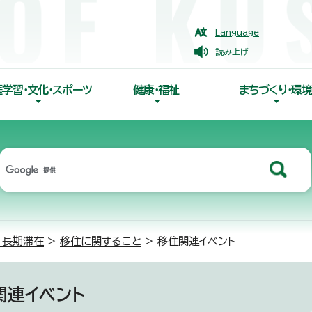
Language
読み上げ
涯学習・文化・スポーツ
健康・福祉
まちづくり・環境
・長期滞在
>
移住に関すること
> 移住関連イベント
関連イベント