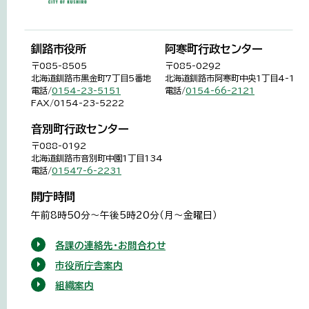
釧路市役所
阿寒町行政センター
〒085-8505
〒085-0292
北海道釧路市黒金町7丁目5番地
北海道釧路市阿寒町中央1丁目4-1
電話/
0154-23-5151
電話/
0154-66-2121
FAX/0154-23-5222
音別町行政センター
〒088-0192
北海道釧路市音別町中園1丁目134
電話/
01547-6-2231
開庁時間
午前8時50分～午後5時20分（月～金曜日）
各課の連絡先・お問合わせ
市役所庁舎案内
組織案内