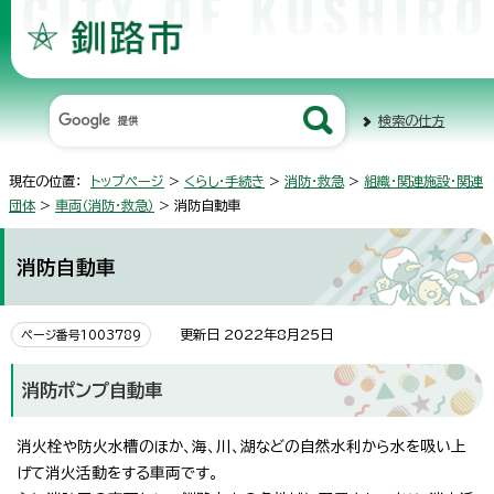
検索の仕方
現在の位置：
トップページ
>
くらし・手続き
>
消防・救急
>
組織・関連施設・関連
団体
>
車両（消防・救急）
> 消防自動車
消防自動車
更新日 2022年8月25日
ページ番号1003789
消防ポンプ自動車
消火栓や防火水槽のほか、海、川、湖などの自然水利から水を吸い上
げて消火活動をする車両です。