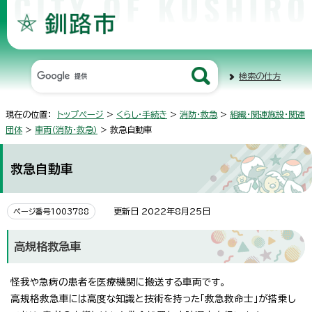
検索の仕方
現在の位置：
トップページ
>
くらし・手続き
>
消防・救急
>
組織・関連施設・関連
団体
>
車両（消防・救急）
> 救急自動車
救急自動車
更新日 2022年8月25日
ページ番号1003788
高規格救急車
怪我や急病の患者を医療機関に搬送する車両です。
高規格救急車には高度な知識と技術を持った「救急救命士」が搭乗し