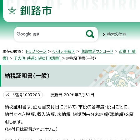
検索の仕方
現在の位置：
トップページ
>
くらし・手続き
>
申請書ダウンロード
>
市税［申請
書］
>
その他・共通（市税）［申請書］
> 納税証明書（一般）
納税証明書（一般）
更新日 2026年7月31日
ページ番号1007288
納税証明書は、証明書交付日において、市税の各年度・税目ごとに、
納付すべき税額、収入済額、未納額、納期到来分未納額（滞納額）を証
明します。
（納付日は記載されません。）