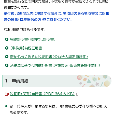
税金を銀行などで納めた場合、市役所で納付が確認できるまでに約2
週間かかります。
納付後、2週間以内に申請する場合は、領収印のある領収書又は記帳
済の通帳（口座振替の方）をご持参ください。
なお、郵送申請も可能です。
完納証明書（滞納なし証明書）
【車検用】納税証明書
滞納処分に係る納税証明書（公益法人認定申請用）
酒税法に基づく納税証明書（酒類製造・販売業免許申請用）
1 申請用紙
税証明（閲覧）申請書 （PDF 364.6 KB）
※ 代理人が申請する場合は、申請書様式の委任状欄への記入
も必要です。