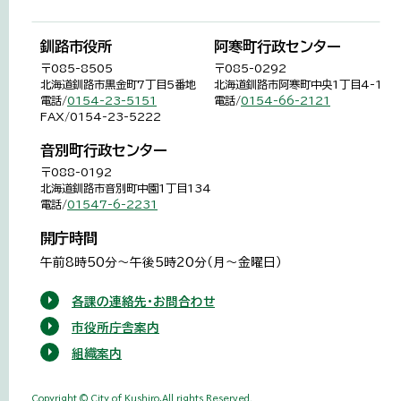
釧路市役所
阿寒町行政センター
〒085-8505
〒085-0292
北海道釧路市黒金町7丁目5番地
北海道釧路市阿寒町中央1丁目4-1
電話/
0154-23-5151
電話/
0154-66-2121
FAX/0154-23-5222
音別町行政センター
〒088-0192
北海道釧路市音別町中園1丁目134
電話/
01547-6-2231
開庁時間
午前8時50分～午後5時20分（月～金曜日）
各課の連絡先・お問合わせ
市役所庁舎案内
組織案内
Copyright © City of Kushiro,All rights Reserved.