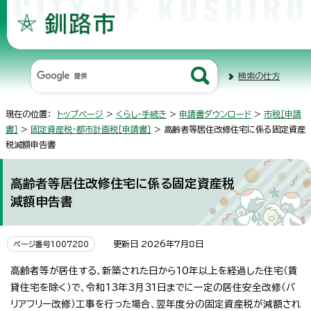
検索の仕方
現在の位置：
トップページ
>
くらし・手続き
>
申請書ダウンロード
>
市税［申請
書］
>
固定資産税・都市計画税［申請書］
> 高齢者等居住改修住宅に係る固定資産
税減額申告書
高齢者等居住改修住宅に係る固定資産税
減額申告書
更新日 2026年7月8日
ページ番号1007280
高齢者等が居住する、新築された日から10年以上を経過した住宅（賃
貸住宅を除く）で、令和13年3月31日までに一定の居住安全改修（バ
リアフリー改修）工事を行った場合、翌年度分の固定資産税が減額され