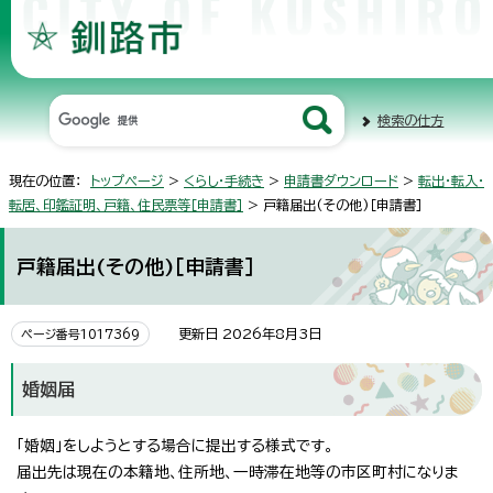
検索の仕方
現在の位置：
トップページ
>
くらし・手続き
>
申請書ダウンロード
>
転出・転入・
転居、印鑑証明、戸籍、住民票等［申請書］
> 戸籍届出(その他)［申請書］
戸籍届出(その他)［申請書］
更新日 2026年8月3日
ページ番号1017369
婚姻届
「婚姻」をしようとする場合に提出する様式です。
届出先は現在の本籍地、住所地、一時滞在地等の市区町村になりま