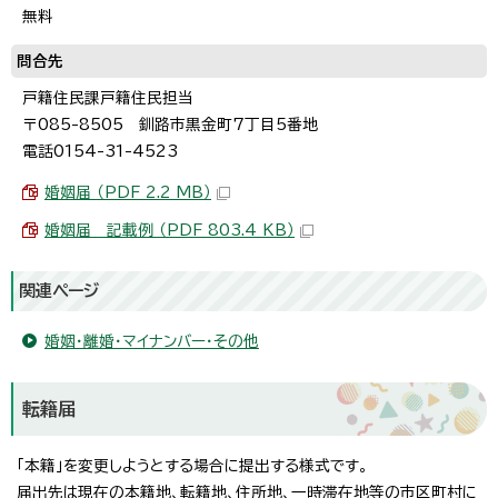
無料
問合先
戸籍住民課戸籍住民担当
〒085-8505 釧路市黒金町7丁目5番地
電話0154-31-4523
婚姻届 （PDF 2.2 MB）
婚姻届 記載例 （PDF 803.4 KB）
関連ページ
婚姻・離婚・マイナンバー・その他
転籍届
「本籍」を変更しようとする場合に提出する様式です。
届出先は現在の本籍地、転籍地、住所地、一時滞在地等の市区町村に