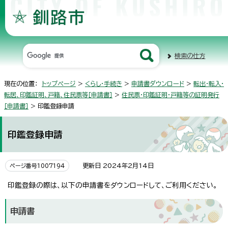
検索の仕方
現在の位置：
トップページ
>
くらし・手続き
>
申請書ダウンロード
>
転出・転入・
転居、印鑑証明、戸籍、住民票等［申請書］
>
住民票・印鑑証明・戸籍等の証明発行
［申請書］
> 印鑑登録申請
印鑑登録申請
更新日 2024年2月14日
ページ番号1007194
印鑑登録の際は、以下の申請書をダウンロードして、ご利用ください。
申請書