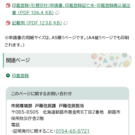
印鑑登録（引替交付）申請書、印鑑登録証亡失・印鑑登録廃止届出
書 （PDF 106.4 KB）
記載例 （PDF 123.8 KB）
※申請書の用紙サイズは、A5横1ページです。(A4縦1ページでも印刷
されます。)
関連ページ
印鑑登録
このページに関する
お問い合わせ
市民環境部 戸籍住民課 戸籍住民担当
〒085-8505 北海道釧路市黒金町8丁目2番地 釧路市
役所防災庁舎2階
電話
・証明発行に関すること：
0154-65-8721