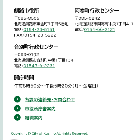
釧路市役所
阿寒町行政センター
〒085-8505
〒085-0292
北海道釧路市黒金町7丁目5番地
北海道釧路市阿寒町中央1丁目4-1
電話/
0154-23-5151
電話/
0154-66-2121
FAX/0154-23-5222
音別町行政センター
〒088-0192
北海道釧路市音別町中園1丁目134
電話/
01547-6-2231
開庁時間
午前8時50分～午後5時20分（月～金曜日）
各課の連絡先・お問合わせ
市役所庁舎案内
組織案内
Copyright © City of Kushiro,All rights Reserved.