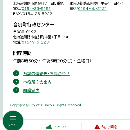
北海道釧路市黒金町7丁目5番地
北海道釧路市阿寒町中央1丁目4-1
電話/
0154-23-5151
電話/
0154-66-2121
FAX/0154-23-5222
音別町行政センター
〒088-0192
北海道釧路市音別町中園1丁目134
電話/
01547-6-2231
開庁時間
午前8時50分～午後5時20分（月～金曜日）
各課の連絡先・お問合わせ
市役所庁舎案内
組織案内
Copyright © City of Kushiro,All rights Reserved.
メニュー
イベント
防災・緊急