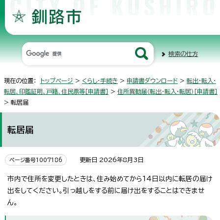
検索の仕方
現在の位置：
トップページ
>
くらし・手続き
>
申請書ダウンロード
>
転出・転入・
転居、印鑑証明、戸籍、住民票等［申請書］
>
住所異動届（転出・転入・転居）［申請書］
> 転居届
転居届
更新日 2026年8月3日
ページ番号1007186
市内で住所を変更したときは、住み始めてから14日以内に転居の届け
出をしてください。引っ越しをする前に届け出をすることはできませ
ん。