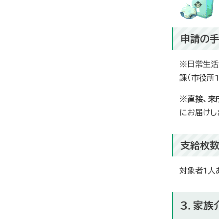
申請の
※日常生活
課（市役所
※
直接、来
にお届けし
支給枚
対象者1人
3．家