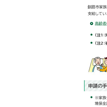
釧路市家族
支給してい
高齢者
（注1
（注2
申請の
※家族
境保全