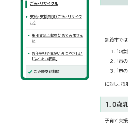
ごみ・リサイクル
支給・支援制度（ごみ・リサイク
ル）
集団資源回収を始めてみません
釧路市では
か
「0
お年寄りや障がい者にやさしい
「ふれあい収集」
「市
「市
ごみ袋支給制度
に対し、指
1．0歳
子育て支援