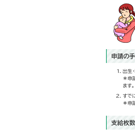
申請の手
出生
＊申
ます。
すで
＊申
支給枚