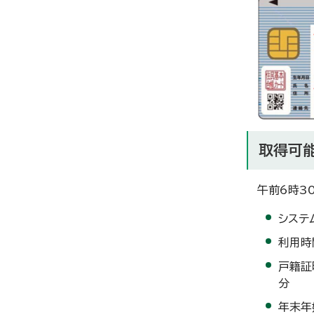
取得可
午前6時3
システ
利用時
戸籍証
分
年末年