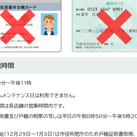
能時間
0分～午後11時
ムメンテナンス日は利用できません。
間は各店舗の営業時間内です。
明書及び戸籍の附票の写しは平日の午前8時50分～午後5時2
始（12月29日～1月3日）は市役所閉庁のため戸籍証明書取得、