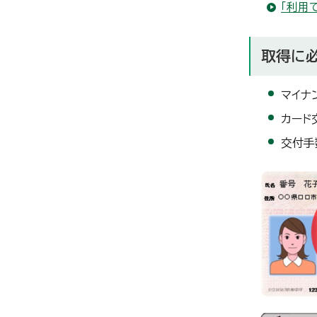
「利用
取得に
マイナ
カード
交付手