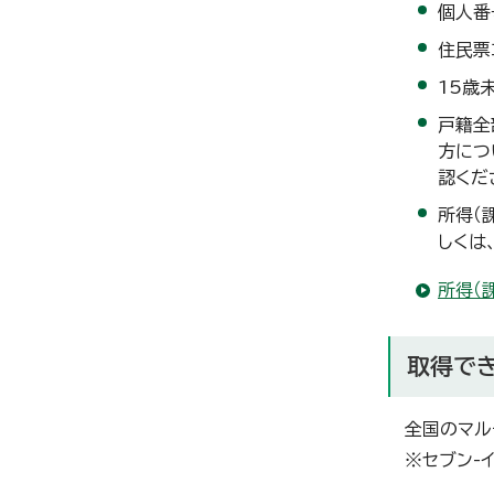
個人番
住民票
15歳
戸籍全
方につ
認くだ
所得（
しくは
所得（
取得で
全国のマル
※セブン-