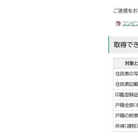
ご迷惑をお
コンビニ
取得で
対象
住民票の写
住民票記
印鑑登録
戸籍全部（
戸籍の附票
所得（課税