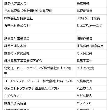
釧路地方法人会
税務署員
日本郵便株式会社釧路中央郵便局
郵便配達員
株式会社釧路厚生社
リサイクル作業員
丸善木材株式会社
ジュニアカーペンタ
ー
測量設計事業協会
測量作業員
釧路市消防本部
消防隊員・救急隊員
釧路ガス株式会社
ガス保安員
釧根電気工事事業協同組合
電気工事士
北海道コカ・コーラボトリング株式会社ドリンク販
ドリンク販売
売
コーチャンフォーグループ 株式会社リラィアブル
文具販売員
株式会社トップオブ釧路山花温泉リフレ
八百屋さん
さくらカフェ
うどん職人
釧路菓子商組合
パティシエ