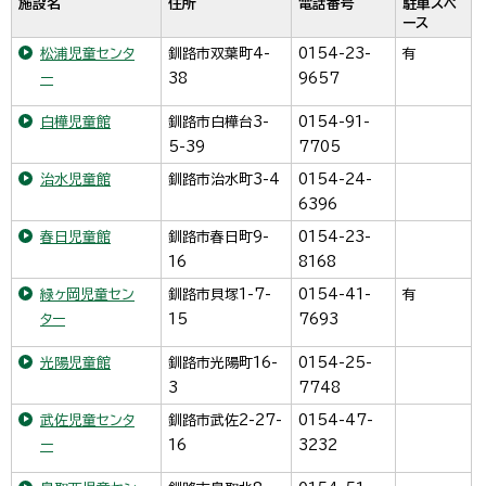
施設名
住所
電話番号
駐車スペ
ース
松浦児童センタ
釧路市双葉町4-
0154-23-
有
ー
38
9657
白樺児童館
釧路市白樺台3-
0154-91-
5-39
7705
治水児童館
釧路市治水町3-4
0154-24-
6396
春日児童館
釧路市春日町9-
0154-23-
16
8168
緑ヶ岡児童セン
釧路市貝塚1-7-
0154-41-
有
ター
15
7693
光陽児童館
釧路市光陽町16-
0154-25-
3
7748
武佐児童センタ
釧路市武佐2-27-
0154-47-
ー
16
3232