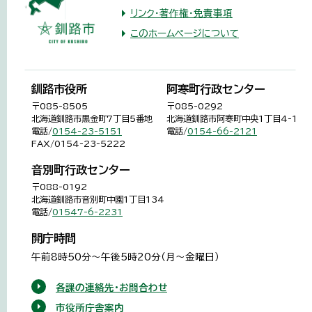
リンク・著作権・免責事項
このホームページについて
釧路市役所
阿寒町行政センター
〒085-8505
〒085-0292
北海道釧路市黒金町7丁目5番地
北海道釧路市阿寒町中央1丁目4-1
電話/
0154-23-5151
電話/
0154-66-2121
FAX/0154-23-5222
音別町行政センター
〒088-0192
北海道釧路市音別町中園1丁目134
電話/
01547-6-2231
開庁時間
午前8時50分～午後5時20分（月～金曜日）
各課の連絡先・お問合わせ
市役所庁舎案内