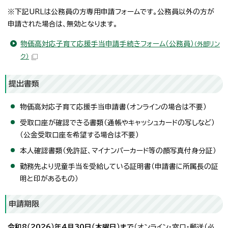
※下記URLは公務員の方専用申請フォームです。公務員以外の方が
申請された場合は、無効となります。
物価高対応子育て応援手当申請手続きフォーム（公務員）
（外部リン
ク）
提出書類
物価高対応子育て応援手当申請書（オンラインの場合は不要）
受取口座が確認できる書類（通帳やキャッシュカードの写しなど）
（公金受取口座を希望する場合は不要）
本人確認書類（免許証、マイナンバーカード等の顔写真付身分証）
勤務先より児童手当を受給している証明書（申請書に所属長の証
明と印があるもの）
申請期限
令和8（2026）年4月30日（木曜日）まで
（オンライン・窓口・郵送（必