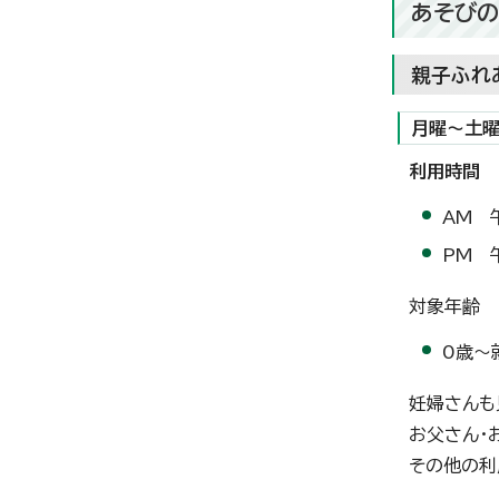
あそび
親子ふれ
月曜～土
利用時間
AM 
PM 
対象年齢
0歳～
妊婦さんも
お父さん・
その他の利