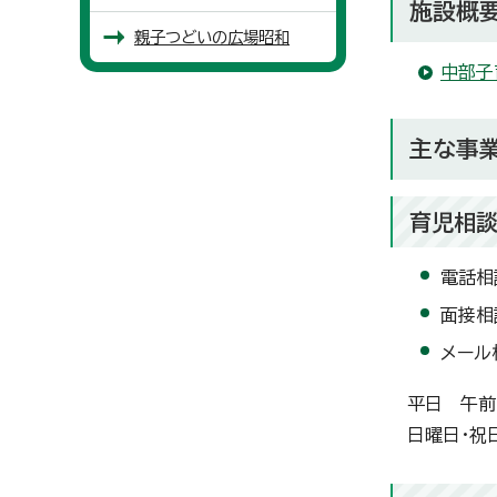
施設概
親子つどいの広場昭和
中部子
主な事
育児相
電話相
面接相
メール
平日 午前
日曜日・祝