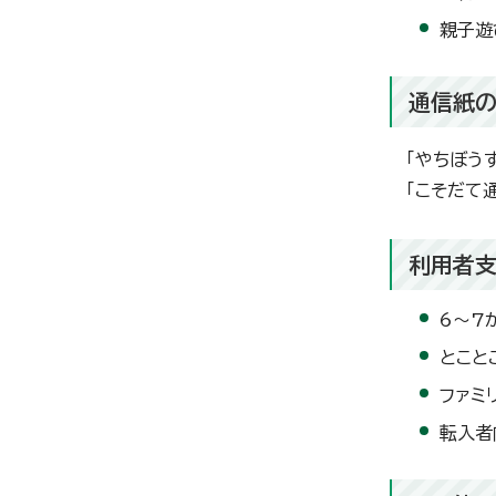
親子遊
通信紙
「やちぼう
「こそだて
利用者
6～7
とこと
ファミ
転入者