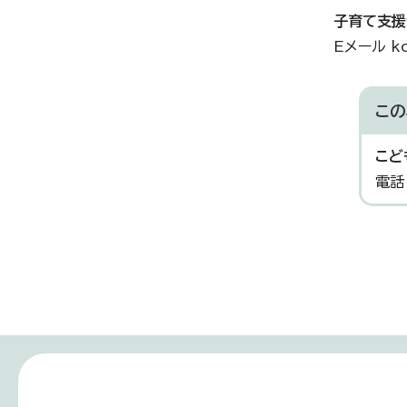
子育て支援
Eメール ko-
この
こど
電話