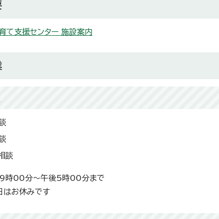
要
育て支援センター 施設案内
業
談
談
談
相談
9時00分～午後5時00分まで
日はお休みです