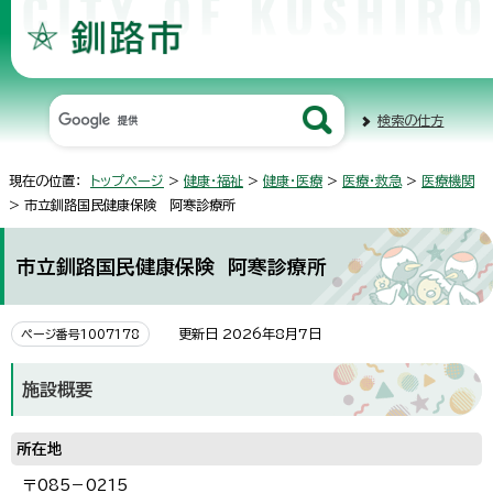
検索の仕方
現在の位置：
トップページ
>
健康・福祉
>
健康・医療
>
医療・救急
>
医療機関
> 市立釧路国民健康保険 阿寒診療所
市立釧路国民健康保険 阿寒診療所
更新日 2026年8月7日
ページ番号1007178
施設概要
所在地
〒085－0215