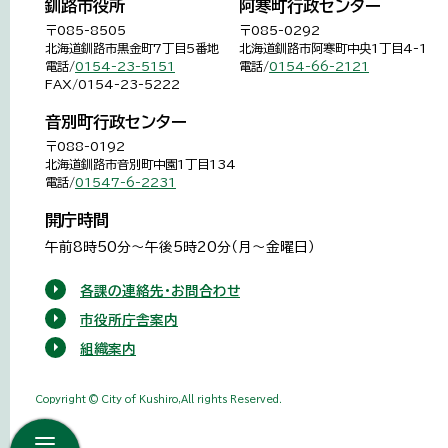
釧路市役所
阿寒町行政センター
〒085-8505
〒085-0292
北海道釧路市黒金町7丁目5番地
北海道釧路市阿寒町中央1丁目4-1
電話/
0154-23-5151
電話/
0154-66-2121
FAX/0154-23-5222
音別町行政センター
〒088-0192
北海道釧路市音別町中園1丁目134
電話/
01547-6-2231
開庁時間
午前8時50分～午後5時20分（月～金曜日）
各課の連絡先・お問合わせ
市役所庁舎案内
組織案内
Copyright © City of Kushiro,All rights Reserved.