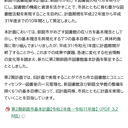
釧路市図書館基本計画は、釧路市がめざす図書館の在り方を明らか
にし、図書館の機能と資源を活かすことで、市民とともに育む豊かな図
書館活動を実現することを目的に、計画期間を平成22年度から平成
31年度までの10年間として策定しました。
本計画においては、釧路市がめざす図書館の在り方を基本理念として
示し、その基本理念を具現化する7つの基本目標に沿って、具体的施
策に取り組んでまいりましたが、平成31（令和元）年度に計画期間が
終了することから、これまでの成果や課題、急速に変化する社会情勢
の変化等を踏まえ、新たに第2期釧路市図書館基本計画を策定するこ
ととしました。
第2期計画では、旧計画で実現することができた市立図書館とコミュニ
ティセンター図書室の一元管理化、新図書館及び釧路文学館の整備を
除く6つの基本目標に沿って、旧計画同様、市民とともに計画を実現し
ていくことを目指しています。
第2期釧路市基本計画【令和2年度～令和11年度】 （PDF 3.2
MB）