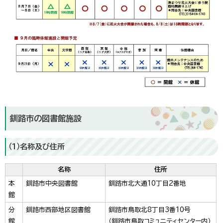
釧路市の図書館施設
（1）名称及び住所
名称
住所
本
釧路市中央図書館
釧路市北大通10丁目2番地
館
分
釧路市西部地区図書館
釧路市鳥取北8丁目3番10号
館
（釧路市鳥取コミュニティセンター内）