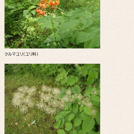
クルマユリ（ユリ科）