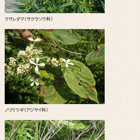
クサレダマ（サクラソウ科）
ノリウツギ（アジサイ科）