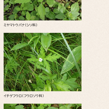
ミヤマトウバナ（シソ科）
イチゲフウロ（フウロソウ科）