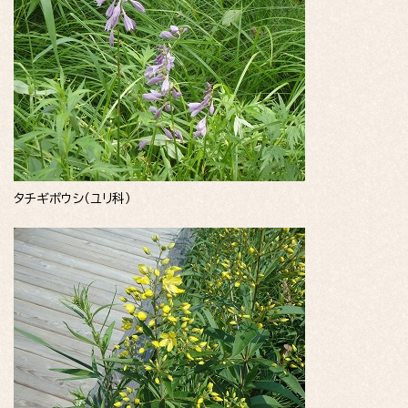
タチギボウシ（ユリ科）