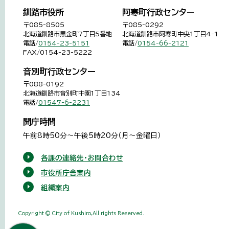
釧路市役所
阿寒町行政センター
〒085-8505
〒085-0292
北海道釧路市黒金町7丁目5番地
北海道釧路市阿寒町中央1丁目4-1
電話/
0154-23-5151
電話/
0154-66-2121
FAX/0154-23-5222
音別町行政センター
〒088-0192
北海道釧路市音別町中園1丁目134
電話/
01547-6-2231
開庁時間
午前8時50分～午後5時20分（月～金曜日）
各課の連絡先・お問合わせ
市役所庁舎案内
組織案内
Copyright © City of Kushiro,All rights Reserved.