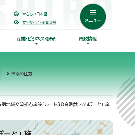
やさしい日本語
メニュー
文字サイズ・閲覧支援
産業・ビジネス・観光
市政情報
検索の仕方
音別地域交流拠点施設「ルート38音別館 おんぽーと」 施
ーと」 施