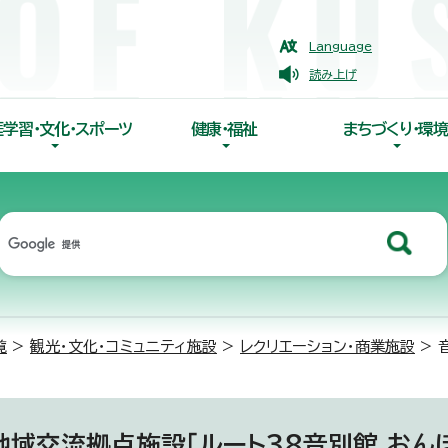
Language
読み上げ
涯学習・文化・スポーツ
健康・福祉
まちづくり・環境
覧
>
観光・文化・コミュニティ施設
>
レクリエーション・商業施設
> 
地域交流拠点施設「ルート38音別館 おんぽ