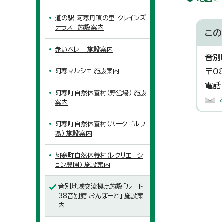
道の駅 阿寒丹頂の里「クレインズ
テラス」 施設案内
この
赤いベレー 施設案内
音別
〒0
阿寒マルシェ 施設案内
電話
阿寒町自然休養村（野営場） 施設
案内
阿寒町自然休養村（パークゴルフ
場） 施設案内
阿寒町自然休養村（レクリエーシ
ョン農園） 施設案内
音別地域交流拠点施設「ルート
38音別館 おんぽーと」 施設案
内