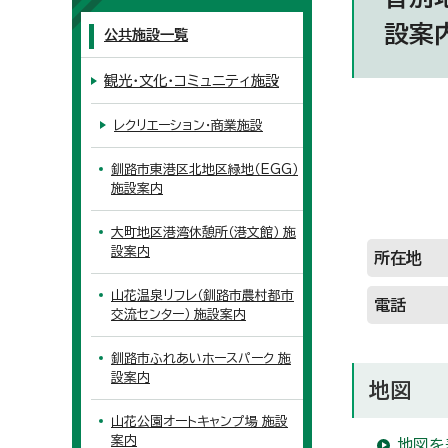
設案
公共施設一覧
観光・文化・コミュニティ施設
レクリエーション・商業施設
釧路市東港区北地区緑地（EGG）
施設案内
大町地区港湾休憩所（港文館） 施
設案内
所在地
山花温泉リフレ（釧路市農村都市
電話
交流センター） 施設案内
釧路市ふれあいホースパーク 施
設案内
地図
山花公園オートキャンプ場 施設
案内
地図を