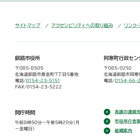
サイトマップ
アクセシビリティへの取り組み
リンク
釧路市役所
阿寒町行政セン
〒085-8505
〒085-0292
北海道釧路市黒金町7丁目5番地
北海道釧路市阿寒町
電話/
0154-23-5151
電話/
0154-66-
FAX/0154-23-5222
各課の連絡先
開庁時間
市役所庁舎
午前8時50分～午後5時20分（月
～金曜日）
組織案内