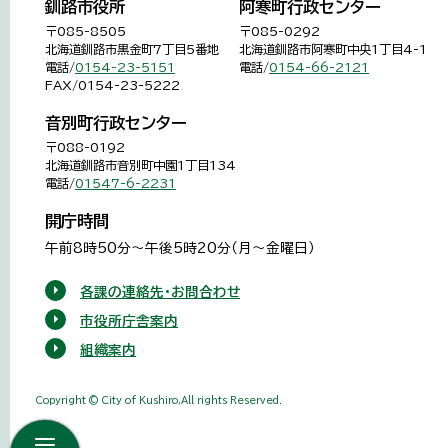
釧路市役所
阿寒町行政センター
〒085-8505
〒085-0292
北海道釧路市黒金町7丁目5番地
北海道釧路市阿寒町中央1丁目4-1
電話/
0154-23-5151
電話/
0154-66-2121
FAX/0154-23-5222
音別町行政センター
〒088-0192
北海道釧路市音別町中園1丁目134
電話/
01547-6-2231
開庁時間
午前8時50分～午後5時20分（月～金曜日）
各課の連絡先・お問合わせ
市役所庁舎案内
組織案内
Copyright © City of Kushiro,All rights Reserved.