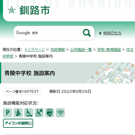
検索の仕方
現在の位置：
トップページ
>
市政情報
>
公共施設一覧
>
学校・教育施設
>
市立
中学校
> 青陵中学校 施設案内
青陵中学校 施設案内
更新日 2022年8月25日
ページ番号1007637
施設機能対応状況：