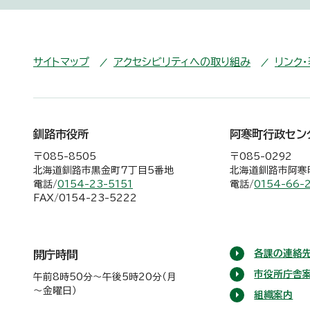
サイトマップ
アクセシビリティへの取り組み
リンク
釧路市役所
阿寒町行政セン
〒085-8505
〒085-0292
北海道釧路市黒金町7丁目5番地
北海道釧路市阿寒町
電話/
0154-23-5151
電話/
0154-66-
FAX/0154-23-5222
各課の連絡先
開庁時間
市役所庁舎
午前8時50分～午後5時20分（月
～金曜日）
組織案内