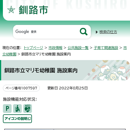
検索の仕方
現在の位置：
トップページ
>
市政情報
>
公共施設一覧
>
子育て関連施設
>
市
立幼稚園
> 釧路市立マリモ幼稚園 施設案内
釧路市立マリモ幼稚園 施設案内
更新日 2022年8月25日
ページ番号1007597
施設機能対応状況：