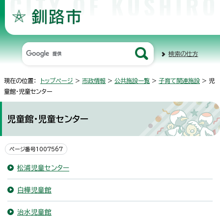
検索の仕方
現在の位置：
トップページ
>
市政情報
>
公共施設一覧
>
子育て関連施設
> 児
童館・児童センター
児童館・児童センター
ページ番号1007567
松浦児童センター
白樺児童館
治水児童館