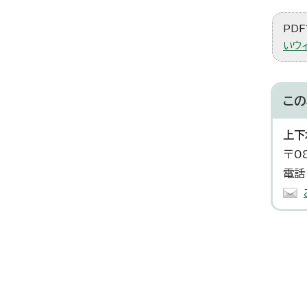
PDF
いウ
この
上下
〒0
電話