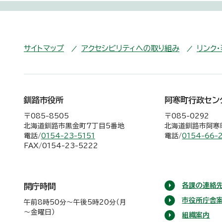
サイトマップ
アクセシビリティへの取り組み
リンク
釧路市役所
阿寒町行政セン
〒085-8505
〒085-0292
北海道釧路市黒金町7丁目5番地
北海道釧路市阿寒町
電話/
0154-23-5151
電話/
0154-66-
FAX/0154-23-5222
各課の連絡先
開庁時間
市役所庁舎
午前8時50分～午後5時20分（月
～金曜日）
組織案内