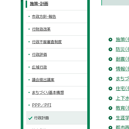
施策・計画
市政方針・報告
行財政改革
施策（
行政不服審査制度
防災（
行政評価
耐震（
広域行政
情報（
まちづ
議会提出議案
住宅（
まちづくり基本構想
上下水
PPP／PFI
教育（
生涯学
行政計画
都市再