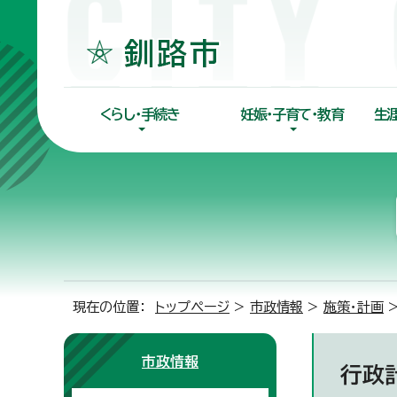
くらし・手続き
妊娠・子育て・教育
生
現在の位置：
トップページ
>
市政情報
>
施策・計画
>
市政情報
行政