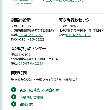
このホームページについて
釧路市役所
阿寒町行政センター
〒085-8505
〒085-0292
北海道釧路市黒金町7丁目5番地
北海道釧路市阿寒町中央1丁目4-1
電話/
0154-23-5151
電話/
0154-66-2121
FAX/0154-23-5222
音別町行政センター
〒088-0192
北海道釧路市音別町中園1丁目134
電話/
01547-6-2231
開庁時間
午前8時50分～午後5時20分（月～金曜日）
各課の連絡先・お問合わせ
市役所庁舎案内
組織案内