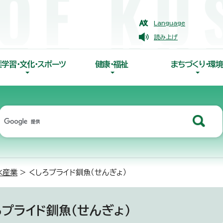
Language
読み上げ
涯学習・文化・スポーツ
健康・福祉
まちづくり・環境
水産業
> くしろプライド釧魚（せんぎょ）
ろプライド釧魚（せんぎょ）