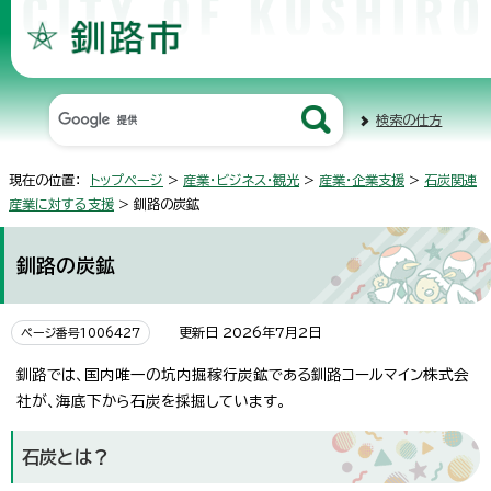
検索の仕方
現在の位置：
トップページ
>
産業・ビジネス・観光
>
産業・企業支援
>
石炭関連
産業に対する支援
> 釧路の炭鉱
釧路の炭鉱
更新日 2026年7月2日
ページ番号1006427
釧路では、国内唯一の坑内掘稼行炭鉱である釧路コールマイン株式会
社が、海底下から石炭を採掘しています。
石炭とは？