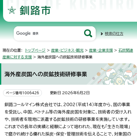
検索の仕方
現在の位置：
トップページ
>
産業・ビジネス・観光
>
産業・企業支援
>
石炭関連
産業に対する支援
> 海外産炭国への炭鉱技術研修事業
海外産炭国への炭鉱技術研修事業
更新日 2026年6月2日
ページ番号1006426
釧路コールマイン株式会社では、2002（平成14）年度から、国の事業
を受託し、中国、ベトナム等の海外産炭国を対象に、技術者の受け入れ
や、技術者を現地に派遣する炭鉱技術の研修事業を実施しています。
これまでの長年の実績と経験によって培われた、現在も「生きた現場」
で磨かれ続ける優れた採炭・保安・管理技術を伝えることで、対象国の