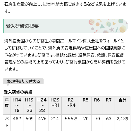
石炭生産量が向上し、災害率が大幅に減少するなど成果を上げていま
す。
受入研修の概要
海外産炭国からの研修生が釧路コールマイン株式会社をフィールドと
して研修していくことで、海外炭の安定供給や産炭国への国際貢献に
つながっています。研修では、機械化採炭、通気保安、救護、保安監督
管理などの技術向上を図っており、研修対象国から高い評価を受けて
います。
表の幅を切り替える
受入研修の実績
年
H14
H19
H24
H29
R2
R5
R6
R7
合計
度
～
～
～
～R1
～R4
18
23
28
ベ
482
509
476
214
555※
70
70
63
2,439
ト