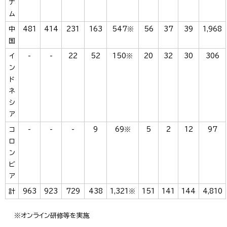
ナ
ム
中
481
414
231
163
547※
56
37
39
1,968
国
イ
-
-
22
52
150※
20
32
30
306
ン
ド
ネ
シ
ア
コ
-
-
-
9
69※
5
2
12
97
ロ
ン
ビ
ア
計
963
923
729
438
1,321※
151
141
144
4,810
※オンライン研修等を実施