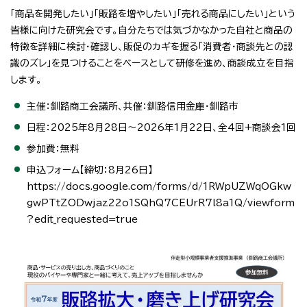
「商品を開発したい」「販路を増やしたい」「売れる商品にしたい」という
皆様に向けた研究会です。自分たちでは気づかなかった自社と商品の
特徴を詳細に検討・確認し、販促のカギを握る「消費者・商談先との認
識のズレ」を見つけることをベースとして研修を進め、商談成立を目指
します。
主催：釧路商工会議所、共催：釧路信用金庫・釧路市
日程：2025年8月28日～2026年1月22日、全4回+商談会1回
参加費：無料
申込フォーム【締切：8月26日】
https://docs.google.com/forms/d/1RWpUZWqOGkw
gwPTtZODwjaz22o1SQhQ7CEUrR7l8a1Q/viewform
?edit_requested=true