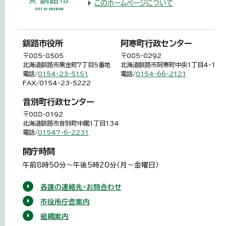
このホームページについて
釧路市役所
阿寒町行政センター
〒085-8505
〒085-0292
北海道釧路市黒金町7丁目5番地
北海道釧路市阿寒町中央1丁目4-1
電話/
0154-23-5151
電話/
0154-66-2121
FAX/0154-23-5222
音別町行政センター
〒088-0192
北海道釧路市音別町中園1丁目134
電話/
01547-6-2231
開庁時間
午前8時50分～午後5時20分（月～金曜日）
各課の連絡先・お問合わせ
市役所庁舎案内
組織案内