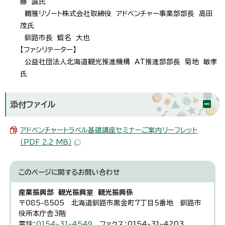
藤 誠氏
鶴雅リゾート株式会社取締役 アドベンチャー事業部部長 高田
茂氏
釧路市長 蝦名 大也
【ファシリテーター】
公益社団法人北海道観光推進機構 AT推進部部長 菊地 敏孝
氏
添付ファイル
アドベンチャートラベル基礎講座セミナーご案内リーフレット
（PDF 2.2 MB）
このページに関する
お問い合わせ
産業振興部 観光振興室 観光振興係
〒085-8505 北海道釧路市黒金町7丁目5番地 釧路市
役所本庁舎3階
電話：
0154-31-4549
ファクス：0154-31-4203