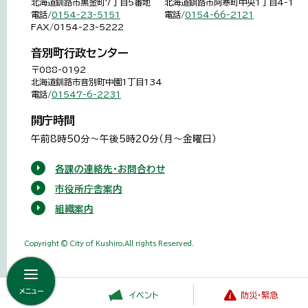
北海道釧路市黒金町7丁目5番地
北海道釧路市阿寒町中央1丁目4-1
電話/
0154-23-5151
電話/
0154-66-2121
FAX/0154-23-5222
音別町行政センター
〒088-0192
北海道釧路市音別町中園1丁目134
電話/
01547-6-2231
開庁時間
午前8時50分～午後5時20分（月～金曜日）
各課の連絡先・お問合わせ
市役所庁舎案内
組織案内
Copyright © City of Kushiro,All rights Reserved.
メニュー
イベント
防災・緊急