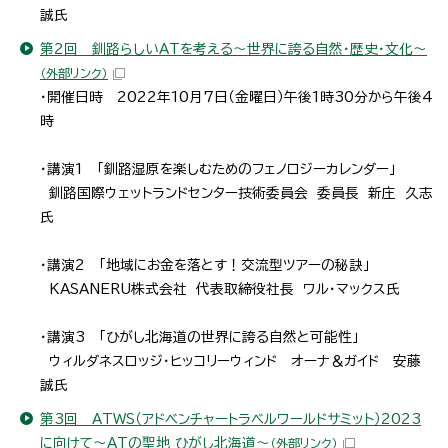
誠氏
第2回 釧路らしいATを考える～世界に誇る自然・歴史・文化～
（外部リンク）
・開催日時 2022年10月7日（金曜日）午後1時30分から午後4
時
・講演1 「釧路湿原を楽しむためのフェノロジーカレンダー」
釧路国際ウェットランドセンター技術委員会 委員長 新庄 久志
氏
・講演2 「地域にお金を落とす！交流型ツアーの秘訣」
KASANERU株式会社 代表取締役社長 ワル・マックス氏
・講演3 「ひがし北海道の世界に誇る自然と可能性」
ウィルダネスロッジ・ヒッコリーウィンド オーナ＆ガイド 安藤
誠氏
第3回 ATWS（アドベンチャートラベルワールドサミット）2023
に向けて～ATの聖地 ひがし北海道～
（外部リンク）