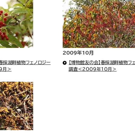
2009年10月
】春採湖畔植物フェノロジー
【博物館友の会】春採湖畔植物フ
9月＞
調査＜2009年10月＞