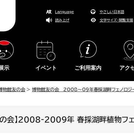
Language
やさしい日本語
読み上げ
文字サイズ・閲覧支援
展示
イベント
ご利用案内
アク
博物館友の会
>
博物館友の会 2008～09年春採湖畔フェノロジ
の会】2008-2009年 春採湖畔植物フ