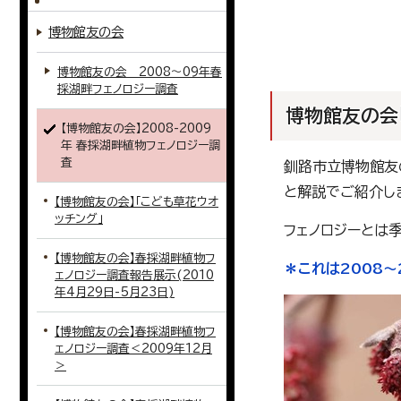
博物館友の会
博物館友の会 2008～09年春
採湖畔フェノロジー調査
博物館友の会
【博物館友の会】2008-2009
年 春採湖畔植物フェノロジー調
査
釧路市立博物館友
と解説でご紹介し
【博物館友の会】「こども草花ウオ
ッチング」
フェノロジーとは
【博物館友の会】春採湖畔植物フ
＊これは2008
ェノロジー調査報告展示(2010
年4月29日-5月23日)
【博物館友の会】春採湖畔植物フ
ェノロジー調査＜2009年12月
＞