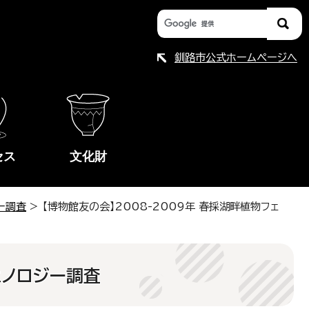
釧路市公式ホームページへ
セス
文化財
ー調査
> 【博物館友の会】2008-2009年 春採湖畔植物フェ
ェノロジー調査