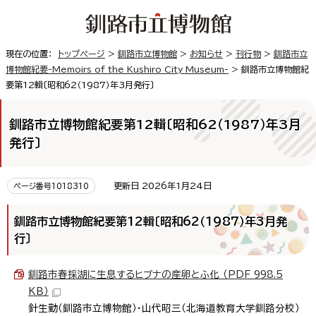
現在の位置：
トップページ
>
釧路市立博物館
>
お知らせ
>
刊行物
>
釧路市立
博物館紀要-Memoirs of the Kushiro City Museum-
> 釧路市立博物館紀
要第12輯〔昭和62（1987）年3月発行〕
釧路市立博物館紀要第12輯〔昭和62（1987）年3月
発行〕
更新日 2026年1月24日
ページ番号1018310
釧路市立博物館紀要第12輯〔昭和62（1987）年3月発
行〕
釧路市春採湖に生息するヒブナの産卵とふ化 （PDF 998.5
KB）
針生勤（釧路市立博物館）・山代昭三（北海道教育大学釧路分校）