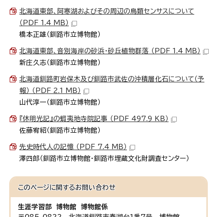
北海道東部、阿寒湖およびその周辺の鳥類センサスについて
（PDF 1.4 MB）
橋本正雄（釧路市立博物館）
北海道東部、音別海岸の砂浜・砂丘植物群落 （PDF 1.4 MB）
新庄久志（釧路市立博物館）
北海道釧路町岩保木及び釧路市武佐の沖積層化石について（予
報） （PDF 2.1 MB）
山代淳一（釧路市立博物館）
『休明光記』の蝦夷地寺院記事 （PDF 497.9 KB）
佐藤宥紹（釧路市立博物館）
先史時代人の記憶 （PDF 7.4 MB）
澤四郎（釧路市立博物館・釧路市埋蔵文化財調査センター）
このページに関する
お問い合わせ
生涯学習部 博物館 博物館係