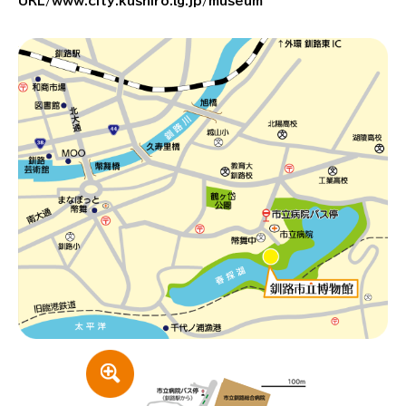
URL/www.city.kushiro.lg.jp/museum