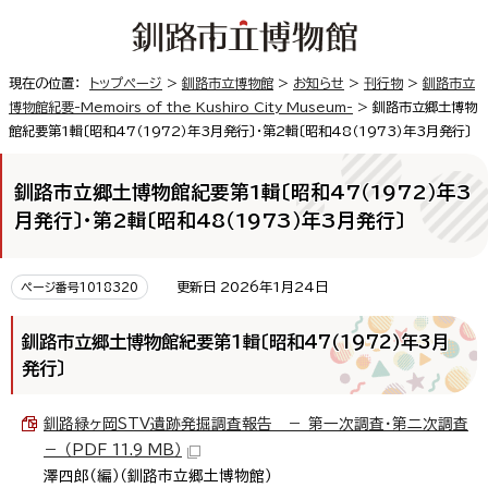
現在の位置：
トップページ
>
釧路市立博物館
>
お知らせ
>
刊行物
>
釧路市立
博物館紀要-Memoirs of the Kushiro City Museum-
> 釧路市立郷土博物
館紀要第1輯〔昭和47（1972）年3月発行〕・第2輯〔昭和48（1973）年3月発行〕
釧路市立郷土博物館紀要第1輯〔昭和47（1972）年3
月発行〕・第2輯〔昭和48（1973）年3月発行〕
更新日 2026年1月24日
ページ番号1018320
釧路市立郷土博物館紀要第1輯〔昭和47（1972）年3月
発行〕
釧路緑ヶ岡STV遺跡発掘調査報告 － 第一次調査・第二次調査
－ （PDF 11.9 MB）
澤四郎（編）（釧路市立郷土博物館）