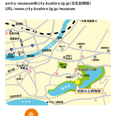
entry-museum@city.kushiro.lg.jp（文化財関係）
URL/www.city.kushiro.lg.jp/museum