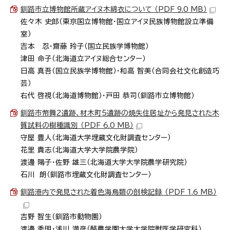
釧路市立博物館所蔵アイヌ木綿衣について （PDF 9.0 MB）
佐々木 史郎（東京国立博物館・国立アイヌ民族博物館設立準備
室）
吉本 忍・齋藤 玲子（国立民族学博物館）
津田 命子（北海道立アイヌ総合センター）
日高 真吾（国立民族学博物館）・和高 智美（合同会社文化創造巧
芸）
右代 啓視（北海道博物館）・戸田 恭司（釧路市立博物館）
釧路市幣舞2遺跡、材木町5遺跡の焼失住居址から発見された木
質試料の樹種識別 （PDF 6.0 MB）
守屋 豊人（北海道大学埋蔵文化財調査センター）
花里 貴志（北海道大学大学院農学院）
渡邊 陽子・佐野 雄三（北海道大学大学院農学研究院）
石川 朗（釧路市埋蔵文化財調査センター）
釧路港内で発見された着色海鳥類の剖検記録 （PDF 1.6 MB）
吉野 智生（釧路市動物園）
渡邊 秀明・浅川 満彦（酪農学園大学大学院獣医学研究科）