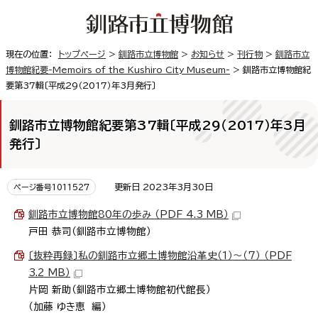
現在の位置：
トップページ
>
釧路市立博物館
>
お知らせ
>
刊行物
>
釧路市立
博物館紀要-Memoirs of the Kushiro City Museum-
> 釧路市立博物館紀
要第37輯〔平成29（2017）年3月発行〕
釧路市立博物館紀要第37輯〔平成29（2017）年3月
発行〕
更新日 2023年3月30日
ページ番号1011527
釧路市立博物館80年の歩み （PDF 4.3 MB）
戸田 恭司（釧路市立博物館）
〔抜粋再録〕私の釧路市立郷土博物館沿革史（1）～（7） （PDF
3.2 MB）
片岡 新助（釧路市立郷土博物館初代館長）
（加藤 ゆき恵 編）