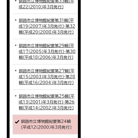
釧路市立博物館紀要第33輯〔平
成22（2010）年3月発行〕
釧路市立博物館紀要第31輯〔平
成19（2007）年3月発行〕・第32
輯〔平成20（2008）年3月発行〕
釧路市立博物館紀要第29輯〔平
成17（2005）年3月発行〕・第30
輯〔平成18（2006）年3月発行〕
釧路市立博物館紀要第27輯〔平
成15（2003）年3月発行〕・第28
輯〔平成16（2004）年3月発行〕
釧路市立博物館紀要第25輯〔平
成13（2001）年3月発行〕・第26
輯〔平成14（2002）年3月発行〕
釧路市立博物館紀要第24輯
〔平成12（2000）年3月発行〕