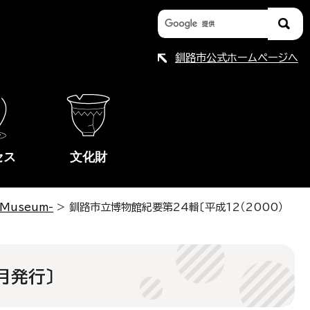
釧路市公式ホームページへ
セス
文化財
 Museum-
> 釧路市立博物館紀要第24輯〔平成12（2000）
月発行〕