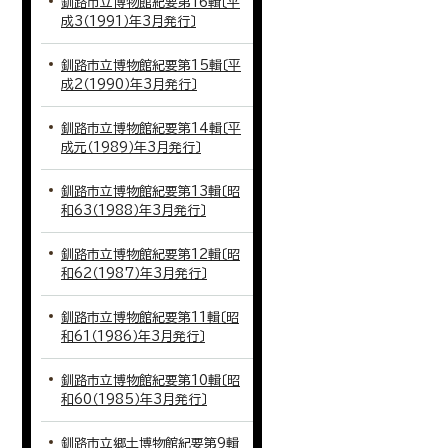
釧路市立博物館紀要第16輯〔平
成3（1991）年3月発行〕
釧路市立博物館紀要第15輯〔平
成2（1990）年3月発行〕
釧路市立博物館紀要第14輯〔平
成元（1989）年3月発行〕
釧路市立博物館紀要第13輯〔昭
和63（1988）年3月発行〕
釧路市立博物館紀要第12輯〔昭
和62（1987）年3月発行〕
釧路市立博物館紀要第11輯〔昭
和61（1986）年3月発行〕
釧路市立博物館紀要第10輯〔昭
和60（1985）年3月発行〕
釧路市立郷土博物館紀要第9輯