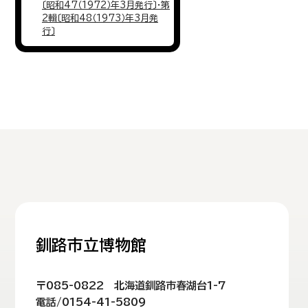
〔昭和47（1972）年3月発行〕・第
2輯〔昭和48（1973）年3月発
行〕
釧路市立博物館
〒085-0822 北海道釧路市春湖台1-7
電話/0154-41-5809