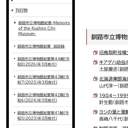
刊行物
釧路市立博物館紀要-Memoirs
of the Kushiro City
Museum-
釧路市立博物館
釧路市立博物館紀要 総目録
旧鳥取町役場文書
釧路市立博物館紀要第44輯〔令
キアゲハ幼虫の摂
和8（2026）年3月発行〕
土屋慶丞（釧
釧路市立博物館紀要第43輯〔令
北海道東部海岸
和7（2025）年3月発行〕
山代淳一（釧
釧路市立博物館紀要第42輯〔令
1984～19
和6（2024）年3月発行〕
針生勤（釧路市
ヨシの葉と葉鞘
釧路市立博物館紀要第41輯〔令
和5（2023）年3月発行〕
高嶋八千代（