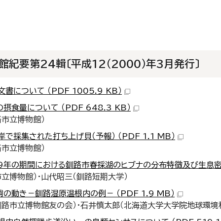
紀要第24輯〔平成12（2000）年3月発行〕
について （PDF 1005.9 KB）
食量について （PDF 648.3 KB）
路市立博物館）
で採集された打ち上げ貝（予報） （PDF 1.1 MB）
路市立博物館）
99年の期間における釧路市春採湖のヒブナの分布特徴及び生息密度につ
立博物館）・山代昭三（釧路短期大学）
の動き－釧路湿原温根内の例－ （PDF 1.9 MB）
釧路市立博物館友の会）・石井慎太郎（北海道大学大学院地球環境