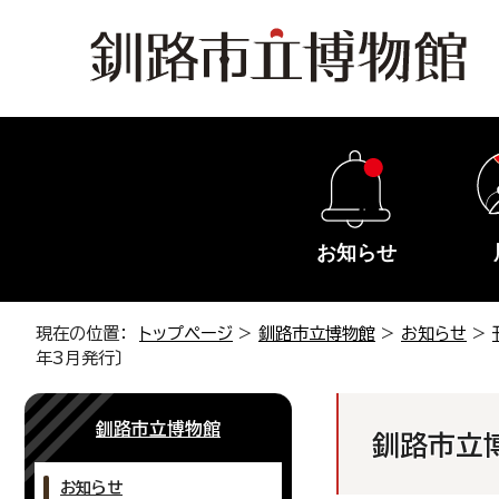
お知らせ
現在の位置：
トップページ
>
釧路市立博物館
>
お知らせ
>
年3月発行〕
釧路市立博物館
釧路市立博
お知らせ