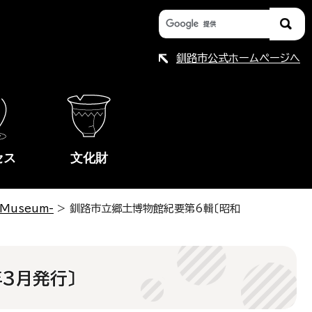
釧路市公式ホームページへ
セス
文化財
 Museum-
> 釧路市立郷土博物館紀要第6輯〔昭和
年3月発行〕