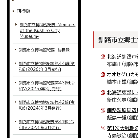
刊行物
釧路市立博物館紀要-Memoirs
of the Kushiro City
Museum-
釧路市立郷土博
釧路市立博物館紀要 総目録
北海道釧路市知
釧路市立博物館紀要第44輯〔令
布施正（釧路
和8（2026）年3月発行〕
オオセグロカモメ
橋本正雄（釧
釧路市立博物館紀要第43輯〔令
和7（2025）年3月発行〕
北海道東部におけ
新庄久志（釧
釧路市立博物館紀要第42輯〔令
和6（2024）年3月発行〕
釧路湿原周辺地
飯島一雄（釧
釧路市立博物館紀要第41輯〔令
和5（2023）年3月発行〕
第1次大戦期の
寺島敏治（釧