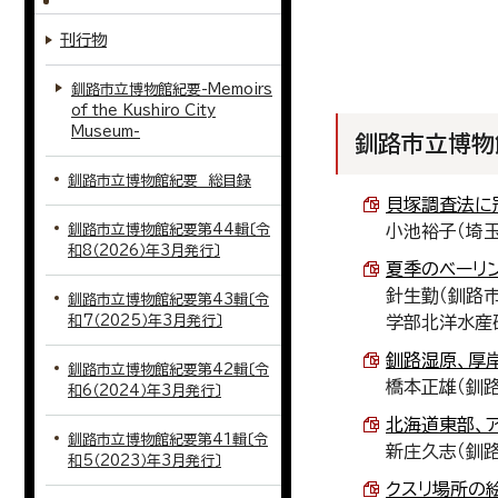
刊行物
釧路市立博物館紀要-Memoirs
of the Kushiro City
Museum-
釧路市立博物館
釧路市立博物館紀要 総目録
貝塚調査法に冠
釧路市立博物館紀要第44輯〔令
小池裕子（埼
和8（2026）年3月発行〕
夏季のベーリン
針生勤（釧路
釧路市立博物館紀要第43輯〔令
和7（2025）年3月発行〕
学部北洋水産
釧路湿原、厚岸
釧路市立博物館紀要第42輯〔令
橋本正雄（釧
和6（2024）年3月発行〕
北海道東部、ア
釧路市立博物館紀要第41輯〔令
新庄久志（釧
和5（2023）年3月発行〕
クスリ場所の絵図