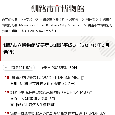
現在の位置：
トップページ
>
釧路市立博物館
>
お知らせ
>
刊行物
>
釧路市立
博物館紀要-Memoirs of the Kushiro City Museum-
> 釧路市立博物館紀
要第38輯〔平成31（2019）年3月発行〕
釧路市立博物館紀要第38輯〔平成31（2019）年3月
発行〕
更新日 2023年3月30日
ページ番号1011526
「釧路地方ノ竪穴」について （PDF 3.6 MB）
石川 朗（釧路市埋蔵文化財調査センター）
釧路市益浦海岸の維管束植物相 （PDF 1.4 MB）
栃原行人（北海道大学農学部）
東 隆行（北海道大学植物園）
飯島一雄氏寄贈北海道東部産小蛾類標本目録（I） （PDF 3.7